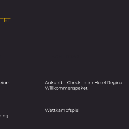
TET
NACHMITTAG
N
keine
Ankunft – Check-in im Hotel Regina –
Willkommenspaket
Wettkampfspiel
ning