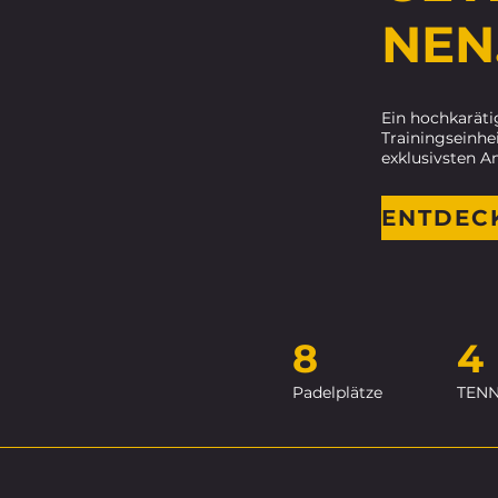
NEN
Ein hochkaräti
Trainingseinhei
exklusivsten An
8
4
Padelplätze
TENN