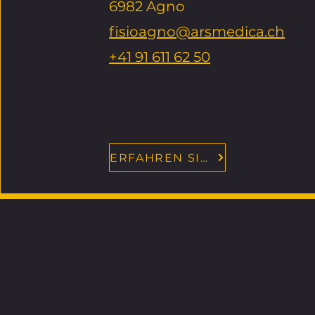
6982 Agno
fisioagno@arsmedica.ch
+41 91 611 62 50
ERFAHREN SIE MEHR
KONTAKT