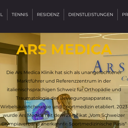
L
TENNIS
RESIDENZ
DIENSTLEISTUNGEN
PR
ARS MEDICA
Die Ars Medica Klinik hat sich als unangefochtener
Marktführer und Referenzzentrum in der
italienischsprachigen Schweiz für Orthopädie und
Traumatologie des Bewegungsapparates,
Wirbelsäulenchirurgie und Sportmedizin etabliert. 2023
wurde Ars Medica mit dem Zertifikat „Vom Schweizer
Olympiaverband anerkannte Sportmedizinische Basis“