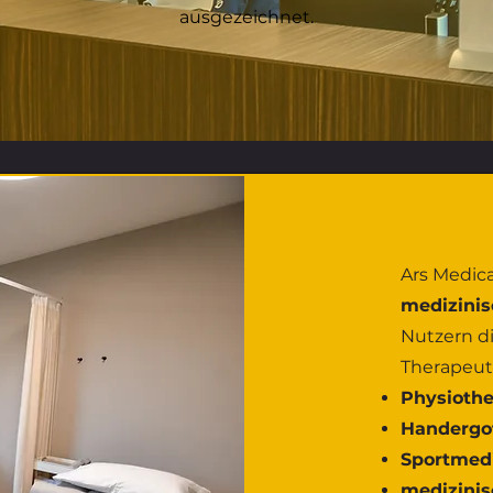
ausgezeichnet.
Ars Medic
medizini
Nutzern di
Therapeute
Physiothe
Handergo
Sportmed
medizini