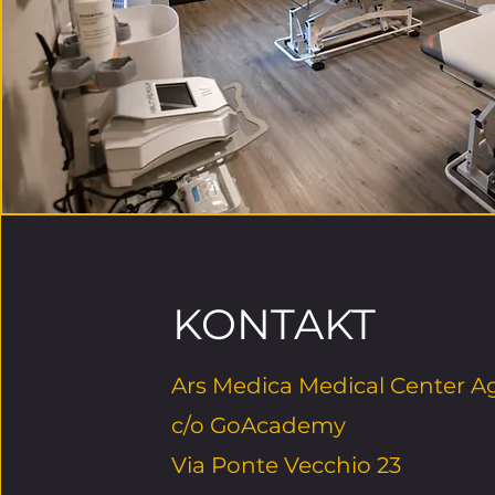
KONTAKT
Ars Medica Medical Center 
c/o GoAcademy
Via Ponte Vecchio 23