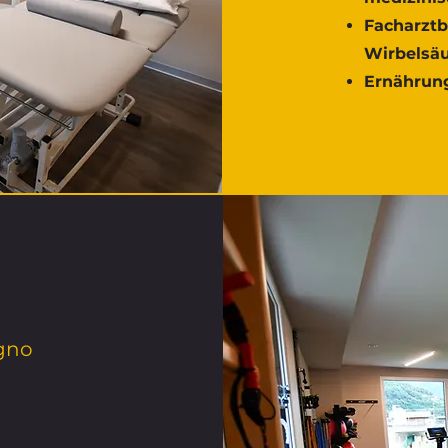
Facharzt
Wirbelsäu
Ernährun
Agno