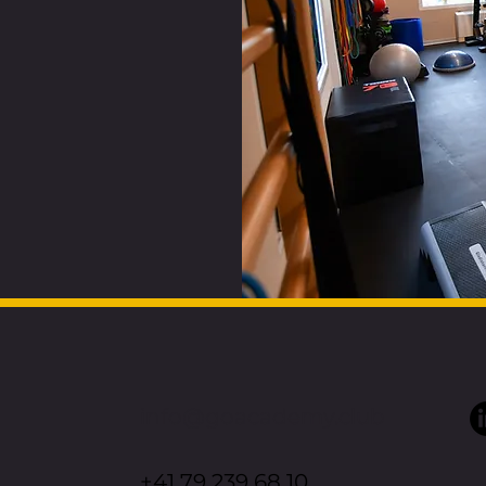
info@goacademy.club
+41 79 239 68 10