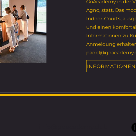
GoAcademy in der Vi
Agno, statt. Das mo
Indoor-Courts, aus
und einen komforta
Informationen zu Ku
Anmeldung erhalten 
padel@goacademy.
info@goacademy.club