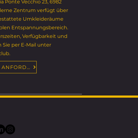
a Ponte Vecchio 23, 6982
derne Zentrum verfügt über
gestattete Umkleideräume
blen Entspannungsbereich.
rszeiten, Verfügbarkeit und
Sie per E-Mail unter
club
.
INFORMATIONEN ANFORDERN