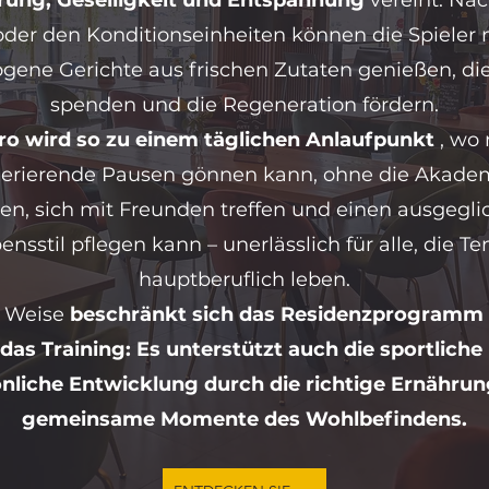
rung, Geselligkeit und Entspannung
vereint. Na
oder den Konditionseinheiten können die Spieler 
ene Gerichte aus frischen Zutaten genießen, di
spenden und die Regeneration fördern.
ro wird so zu einem täglichen Anlaufpunkt
, wo 
erierende Pausen gönnen kann, ohne die Akade
sen, sich mit Freunden treffen und einen ausgegl
ensstil pflegen kann – unerlässlich für alle, die Te
hauptberuflich leben.
e Weise
beschränkt sich das Residenzprogramm 
 das Training: Es unterstützt auch die sportliche
nliche Entwicklung durch die richtige Ernähru
gemeinsame Momente des Wohlbefindens.