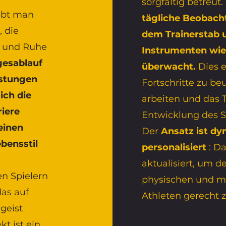
sorgfältig betreut.
ebt man
tägliche Beobach
, die
dem Trainerstab u
t und Ruhe
Instrumenten wie
gesablauf
überwacht.
Dies e
istungen
Fortschritte zu beu
ich die
arbeiten und das 
riere
Entwicklung des S
einen
Der
Ansatz ist d
bensstil
personalisiert
: D
aktualisiert, um d
n Spielern
physischen und m
das auf
Athleten gerecht 
geist
t ist ein