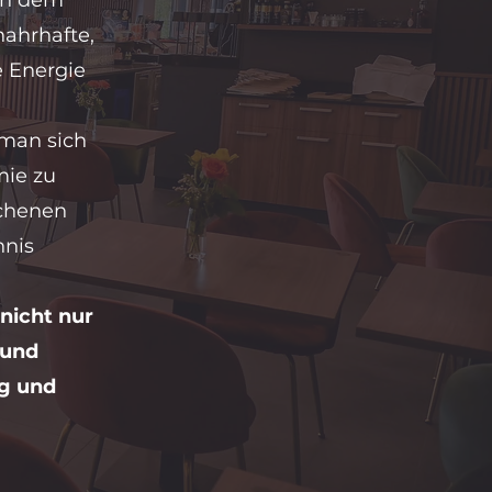
ch dem
nahrhafte,
e Energie
man sich
mie zu
ichenen
nnis
nicht nur
 und
ng und