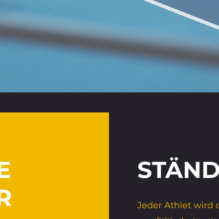
E
STÄN
R
Jeder Athlet wird