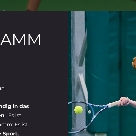
RAMM
an
ndig in das
en
. Es ist
amm: Es ist
 Sport,