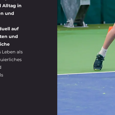
Alltag in
en und
duell auf
ten und
liche
 Leben als
uierliches
d
ls