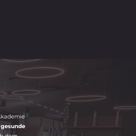
 Akademie
r
gesunde