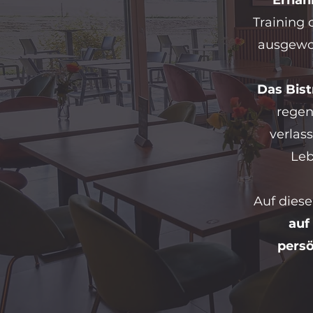
Ernäh
Training 
ausgewog
Das Bist
regen
verlas
Leb
Auf dies
auf
persö