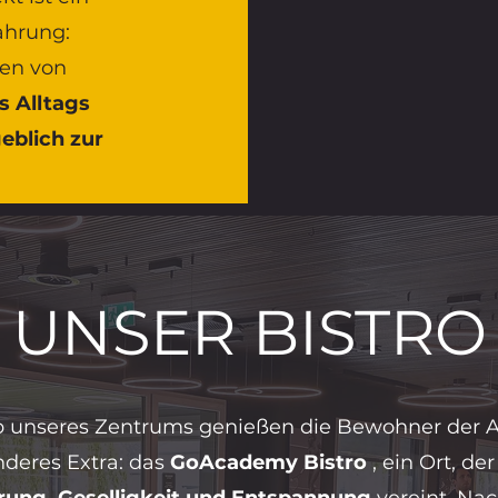
ahrung:
en von
s Alltags
eblich zur
UNSER BISTRO
b unseres Zentrums genießen die Bewohner der
nderes Extra: das
GoAcademy Bistro
, ein Ort, de