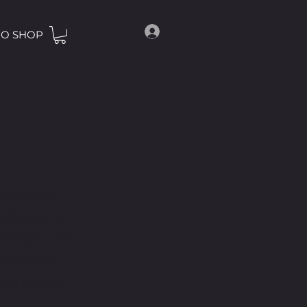
O SHOP
ideale Ort,
ollegen zu
enießen. Das
narisches
en vereint.