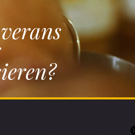
verans
sieren?
info@goacademy.club