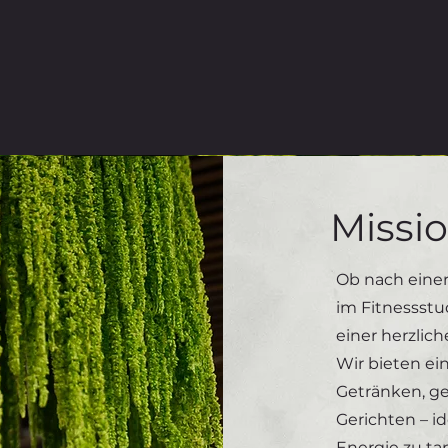
Missi
Ob nach einer
im Fitnessstu
einer herzli
Wir bieten e
Getränken, g
Gerichten – i
Energie zu ta