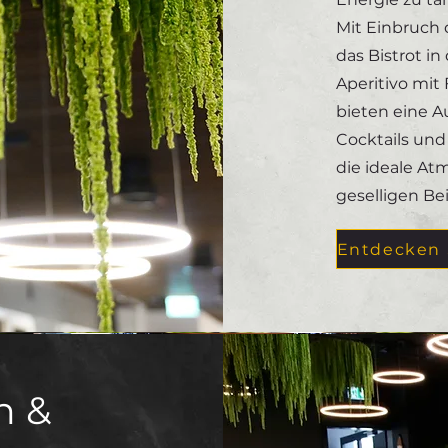
Mit Einbruch 
das Bistrot in
Aperitivo mit
bieten eine A
Cocktails un
die ideale A
geselligen B
n &