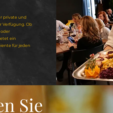
r private und
ur Verfügung. Ob
 oder
ietet ein
iente für jeden
n Sie