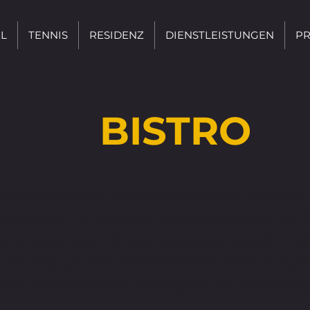
L
TENNIS
RESIDENZ
DIENSTLEISTUNGEN
PR
BISTRO
ten im Stadtzentrum gelegen, ist unser Bistro der 
nach dem Training neue Energie zu tanken, mit K
g zu essen oder mit Freunden einen Aperitif zu g
 28. Februar 2024 eröffnete Bistro bietet ein kuli
bnis, das Geschmack, Geselligkeit und Wohlbefind