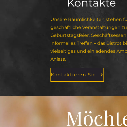
Kontakte
Unsere Räumlichkeiten stehen fü
geschäftliche Veranstaltungen z
Geburtstagsfeier, Geschäftsessen
informelles Treffen – das Bistrot b
vielseitiges und einladendes Amb
Anlass.
Kontaktieren Sie uns
Möchte