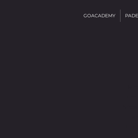
GOACADEMY
PADE
Mit
um 
Mitta
am
Erle