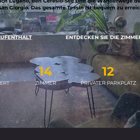
ch Lugano, den Ceresio-See und die Wanderwege d
an Giorgio. Das gesamte Tessin ist bequem zu erreic
AUFENTHALT
ENTDECKEN SIE DIE ZIMME
4
14
12
ERT
ZIMMER
PRIVATER PARKPLATZ