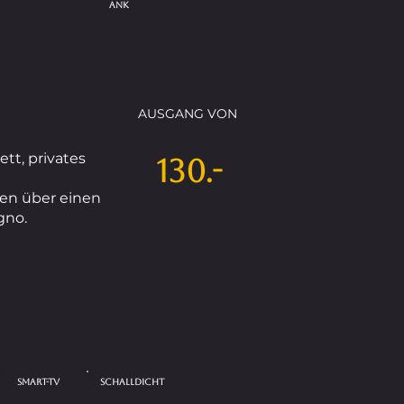
ANK
AUSGANG VON
tt, privates
130.-
en über einen
gno.
Smart-TV
SCHALLDICHT