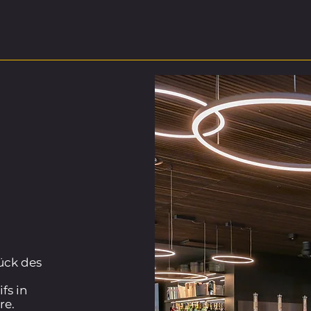
tück des
fs in
re.