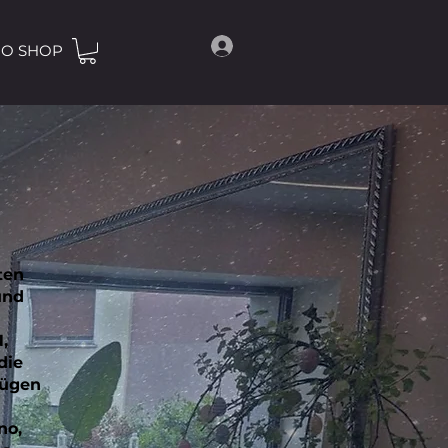
O SHOP
ten
und
,
die
fügen
no,