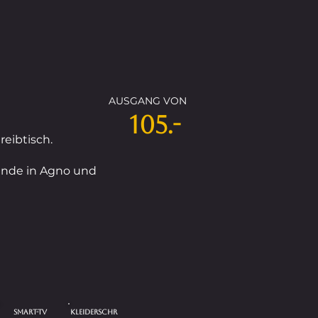
AUSGANG VON
105.-
eibtisch.
sende in Agno und
Smart-TV
KLEIDERSCHR