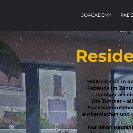
GOACADEMY
PADE
Resid
Willkommen in de
Gebäude im Zentr
weniger als e
Die Zimmer – al
Flachbildfernseher
authentischen und 
Nur einen Katzens