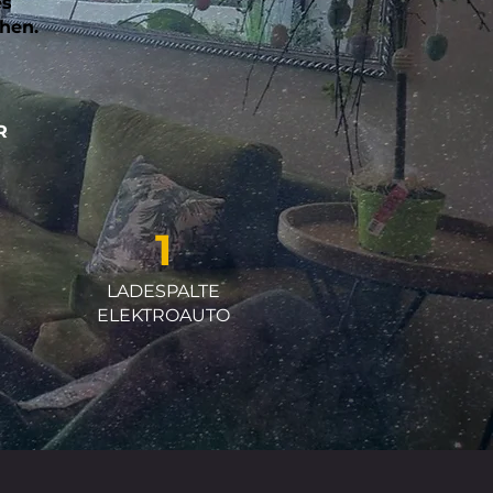
es
hen.
R
1
LADESPALTE
ELEKTROAUTO