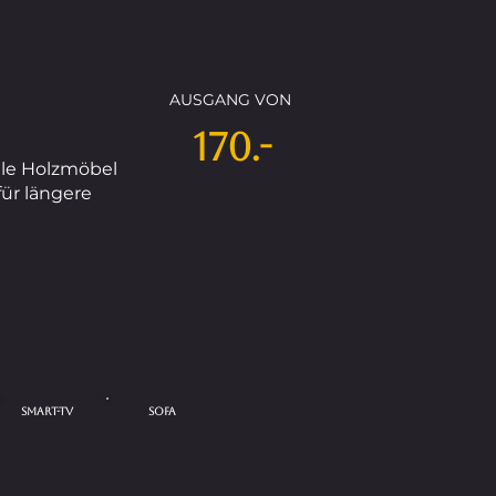
AUSGANG VON
170.-
le Holzmöbel
für längere
Smart-TV
SOFA