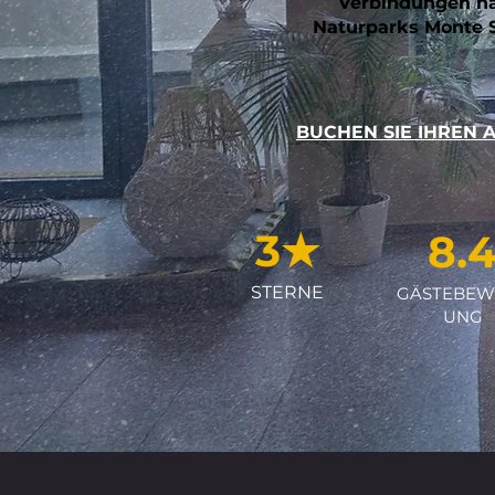
Verbindungen na
Naturparks Monte S
BUCHEN SIE IHREN 
3★
8.
STERNE
GÄSTEBEW
UNG