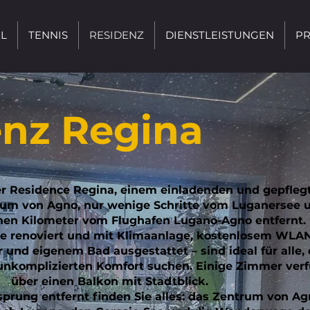
L
TENNIS
RESIDENZ
DIENSTLEISTUNGEN
PR
enz Regina
r Residence Regina, einem einladenden und gepfleg
um von Agno, nur wenige Schritte vom Luganersee 
inen Kilometer vom Flughafen Lugano-Agno entfernt.
le renoviert und mit Klimaanlage, kostenlosem WLAN
 und eigenem Bad ausgestattet – sind ideal für alle, 
unkomplizierten Komfort suchen. Einige Zimmer ver
über einen Balkon mit Stadtblick.
prung entfernt finden Sie alles: das Zentrum von Ag