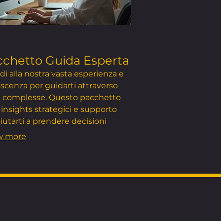
chetto Guida Esperta
i alla nostra vasta esperienza e
scenza per guidarti attraverso
e complesse. Questo pacchetto
 insights strategici e supporto
iutarti a prendere decisioni
mate e ottimizzare i tuoi risultati.
w more