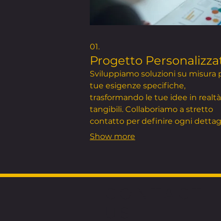
01.
Progetto Personalizza
Sviluppiamo soluzioni su misura p
tue esigenze specifiche,
trasformando le tue idee in realtà
tangibili. Collaboriamo a stretto
contatto per definire ogni dettag
garantire un risultato che superi 
Show more
tue aspettative.
CONTACT
US