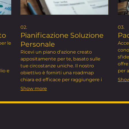
02.
03.
to
Pianificazione Soluzione
Pac
Personale
er le
Acced
cono
Ricevi un piano d'azione creato
sfid
appositamente per te, basato sulle
offre
tue circostanze uniche. Il nostro
lio e
per a
obiettivo è fornirti una roadmap
le
infor
chiara ed efficace per raggiungere i
Sho
tuoi obiettivi personali o professionali.
Show more